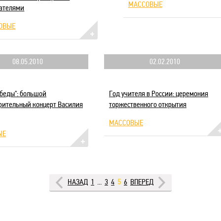
МАССОВЫЕ
ателями
ОВЫЕ
08.05.2010
02.02.2010
обеды": большой
Год учителя в России: церемония
рительный концерт Василия
торжественного открытия
МАССОВЫЕ
ЫЕ
НАЗАД
1
...
3
4
5
6
ВПЕРЕД