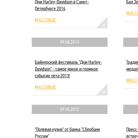
Дни Harley-Davidson в Санкт-
Бал З
Петербурге 2014
МАСС
МАССОВЫЕ
09.08.2013
Байкерский фестиваль "Дни Harley-
Тради
Davidson" - самое яркое и громкое
медал
событие лета 2013!
МАСС
МАССОВЫЕ
09.05.2012
"Полевая кухня" от банка "Сбербанк
Пресс
России"
встре