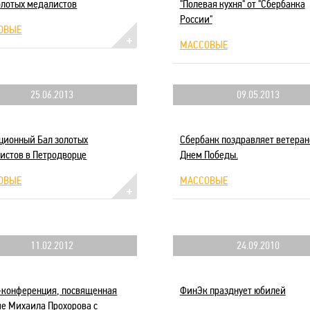
олотых медалистов
"Полевая кухня" от "Сбербанка
России"
ОВЫЕ
МАССОВЫЕ
25.06.2013
09.05.2013
ционный Бал золотых
Сбербанк поздравляет ветеран
истов в Петродворце
Днем Победы.
ОВЫЕ
МАССОВЫЕ
11.02.2012
24.09.2010
-конференция, посвященная
ФинЭк празднует юбилей
че Михаила Прохорова с