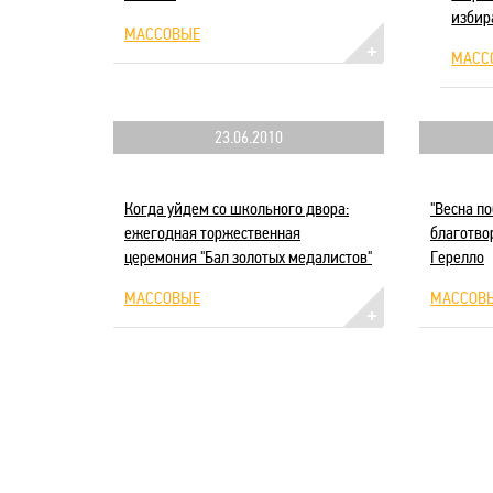
избир
МАССОВЫЕ
МАСС
23.06.2010
Когда уйдем со школьного двора:
"Весна п
ежегодная торжественная
благотво
церемония "Бал золотых медалистов"
Герелло
МАССОВЫЕ
МАССОВ