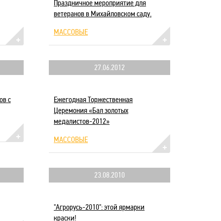
Праздничное мероприятие для
ветеранов в Михайловском саду.
МАССОВЫЕ
27.06.2012
ов с
Ежегодная Торжественная
Церемония «Бал золотых
медалистов-2012»
МАССОВЫЕ
23.08.2010
"Агрорусь-2010": этой ярмарки
краски!